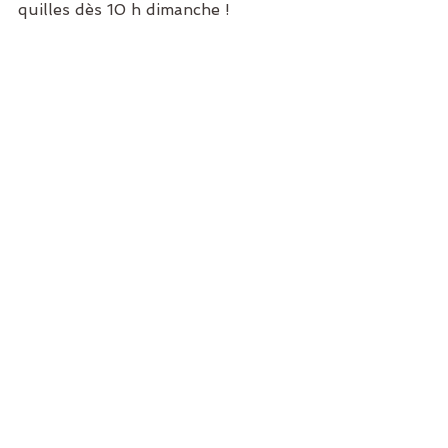
quilles dès 10 h dimanche !
Les lieux d'activité à Sainte-Julie