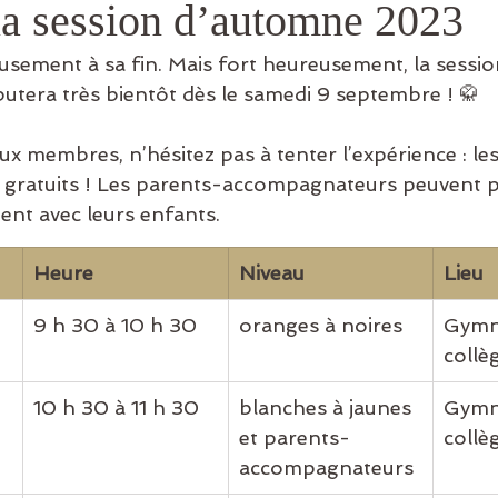
la session d’automne 2023
eusement à sa fin. Mais fort heureusement, la sessi
utera très bientôt dès le samedi 9 septembre ! 🥋
x membres, n’hésitez pas à tenter l’expérience : le
t gratuits ! Les parents-accompagnateurs peuvent pa
ment avec leurs enfants.
Heure
Niveau
Lieu
9 h 30 à 10 h 30
​oranges à noires
Gymn
collè
10 h 30 à 11 h 30
blanches à jaunes 
Gymn
et parents-
collè
accompagnateurs