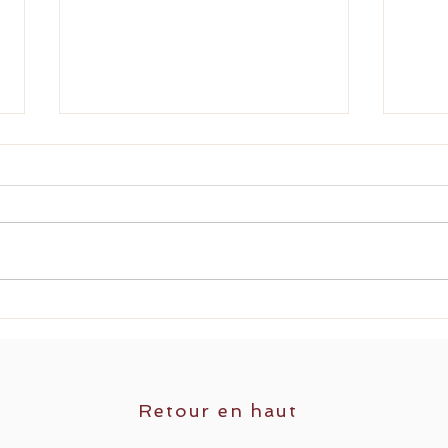
Superbe camp d’entraînement en
Derni
Gaspésie
d’hiv
nos 
Retour en haut