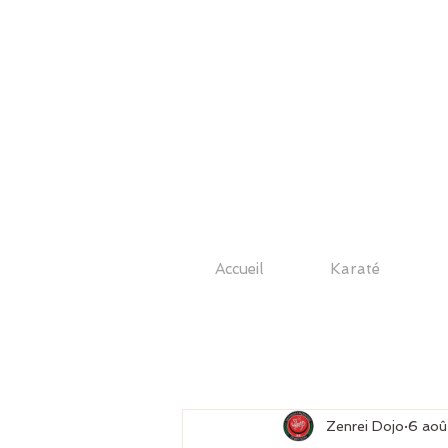
Accueil
Karaté
Zenrei Dojo
6 aoû