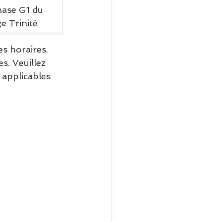
ase G1 du 
ge Trinité
es horaires. 
s. Veuillez 
 applicables 