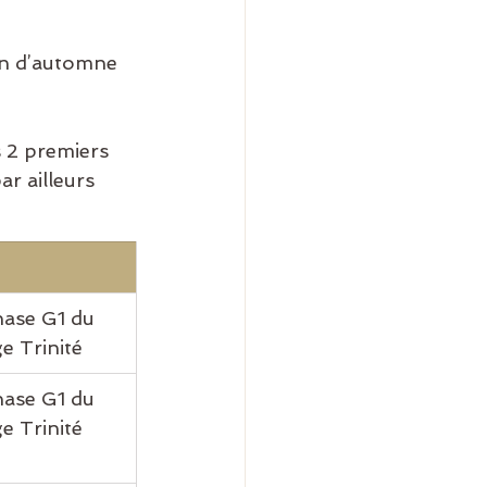
on d’automne 
s 2 premiers 
r ailleurs 
ase G1 du 
ge Trinité
ase G1 du 
ge Trinité